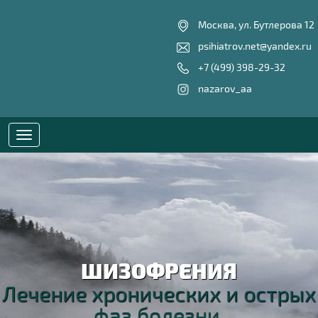
Москва, ул. Бутлерова 12
psihiatrov.net@yandex.ru
+7 (499) 398-29-32
nazarov_aa
Toggle
navigation
ШИЗОФРЕНИЯ
Лечение хронических и острых
фаз болезни.