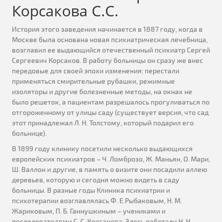
Корсакова С.С.
История этого заведения начинается в 1887 году, когда в
Москве была основана новая психиатрическая лечебница,
возглавил ее выдающийся отечественный психиатр Сергей
Сергеевич Корсаков. В работу больницы он сразу же внес
передовые для своей эпохи изменения: перестали
применяться смирительные рубашки, режимные
изоляторы и другие болезненные методы, на окнах не
было решеток, а пациентам разрешалось прогуливаться по
отгороженному от улицы саду (существует версия, что сад
этот принадлежал Л. Н. Толстому, который подарил его
больнице).
В 1899 году клинику посетили несколько выдающихся
европейских психиатров – Ч. Ломброзо, Ж. Маньян, О. Мари,
Ш. Валлон и другие, в память о визите они посадили аллею
деревьев, которую и сегодня можно видеть в саду
больницы. В разные годы Клиника психиатрии и
психотерапии возглавлялась Ф. Е.Рыбаковым, Н. М.
Жариковым, П. Б. Ганнушкиным – учениками и
последователями С. С. Корсакова. Здесь работали Н. Н.