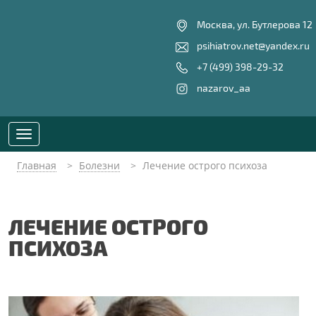
Москва, ул. Бутлерова 12
psihiatrov.net@yandex.ru
+7 (499) 398-29-32
nazarov_aa
Toggle
navigation
Главная
Болезни
Лечение острого психоза
ЛЕЧЕНИЕ ОСТРОГО
ПСИХОЗА