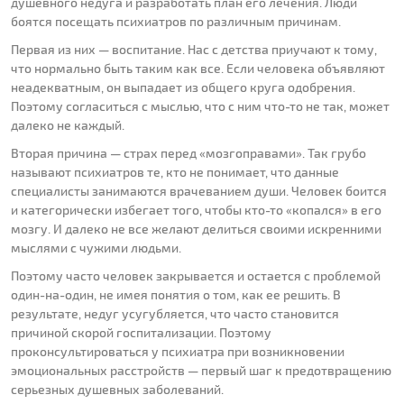
душевного недуга и разработать план его лечения. Люди
боятся посещать психиатров по различным причинам.
Первая из них — воспитание. Нас с детства приучают к тому,
что нормально быть таким как все. Если человека объявляют
неадекватным, он выпадает из общего круга одобрения.
Поэтому согласиться с мыслью, что с ним что-то не так, может
далеко не каждый.
Вторая причина — страх перед «мозгоправами». Так грубо
называют психиатров те, кто не понимает, что данные
специалисты занимаются врачеванием души. Человек боится
и категорически избегает того, чтобы кто-то «копался» в его
мозгу. И далеко не все желают делиться своими искренними
мыслями с чужими людьми.
Поэтому часто человек закрывается и остается с проблемой
один-на-один, не имея понятия о том, как ее решить. В
результате, недуг усугубляется, что часто становится
причиной скорой госпитализации. Поэтому
проконсультироваться у психиатра при возникновении
эмоциональных расстройств — первый шаг к предотвращению
серьезных душевных заболеваний.