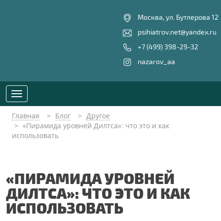
Москва, ул. Бутлерова 12
psihiatrov.net@yandex.ru
+7 (499) 398-29-32
nazarov_aa
Toggle
navigation
Главная
Блог
Другое
«Пирамида уровней Дилтса»: что это и как
использовать
«ПИРАМИДА УРОВНЕЙ
ДИЛТСА»: ЧТО ЭТО И КАК
ИСПОЛЬЗОВАТЬ