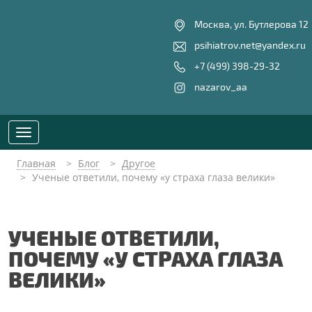
Москва, ул. Бутлерова 12
psihiatrov.net@yandex.ru
+7 (499) 398-29-32
nazarov_aa
Toggle
navigation
Главная
Блог
Другое
Ученые ответили, почему «у страха глаза велики»
УЧЕНЫЕ ОТВЕТИЛИ,
ПОЧЕМУ «У СТРАХА ГЛАЗА
ВЕЛИКИ»