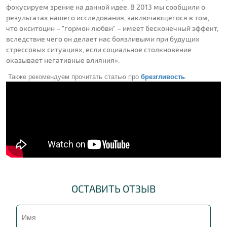
фокусируем зрение на данной идее. В 2013 мы сообщили о
результатах нашего исследования, заключающегося в том,
что окситоцин – "гормон любви" – имеет бесконечный эффект,
вследствие чего он делает нас боязливыми при будущих
стрессовых ситуациях, если социальное столкновение
оказывает негативные влияния».
Также рекомендуем прочитать статью
про
брезгливость
.
ОСТАВИТЬ ОТЗЫВ