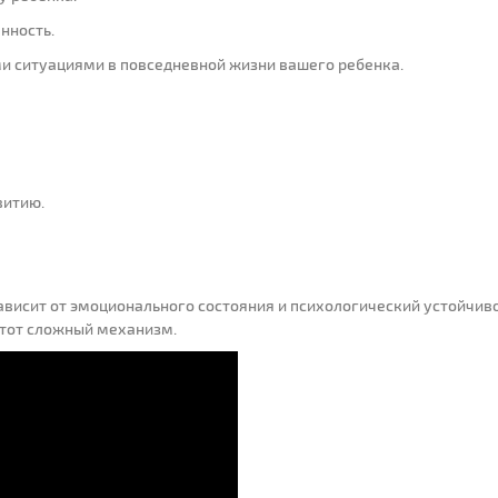
нность.
и ситуациями в повседневной жизни вашего ребенка.
витию.
ависит от эмоционального состояния и психологический устойчиво
 этот сложный механизм.