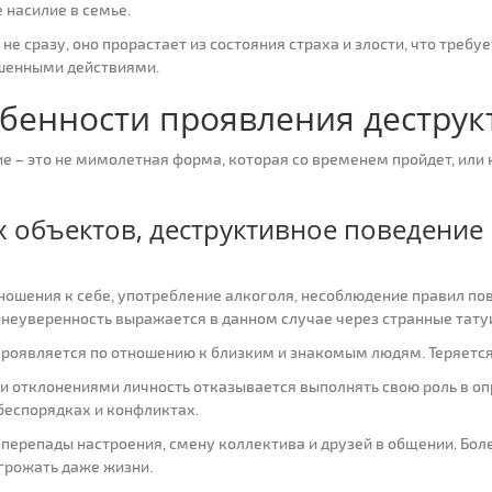
 насилие в семье.
е сразу, оно прорастает из состояния страха и злости, что требу
ршенными действиями.
бенности проявления деструк
е – это не мимолетная форма, которая со временем пройдет, или 
х объектов, деструктивное поведение
ношения к себе, употребление алкоголя, несоблюдение правил пов
 неуверенность выражается в данном случае через странные тату
проявляется по отношению к близким и знакомым людям. Теряется 
и отклонениями личность отказывается выполнять свою роль в о
 беспорядках и конфликтах.
перепады настроения, смену коллектива и друзей в общении. Бо
грожать даже жизни.