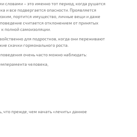
ми словами – это именно тот период, когда рушатся
ка и все подвергается опасности. Проявляется
изким, портится имущество, личные вещи и даже
 поведение считается отклонением от принятых
 к полной самоизоляции.
войственно для подростков, когда они переживают
кие скачки гормонального роста.
 поведения очень часто можно наблюдать:
темперамента человека,
ь, что прежде, чем начать «лечить» данное