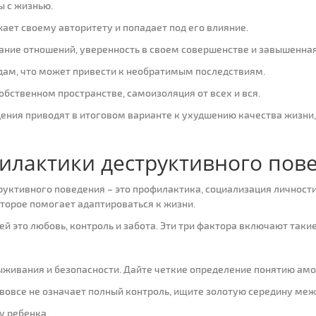
ы с жизнью.
ает своему авторитету и попадает под его влияние.
вание отношений, уверенность в своем совершенстве и завышенна
ядам, что может привести к необратимым последствиям.
собственном пространстве, самоизоляция от всех и вся.
ения приводят в итоговом варианте к ухудшению качества жизни,
лактики деструктивного пов
руктивного поведения – это профилактика, социализация личност
оторое помогает адаптироваться к жизни.
й это любовь, контроль и забота. Эти три фактора включают таки
ыживания и безопасности. Дайте четкие определение понятию амо
 вовсе не означает полный контроль, ищите золотую середину ме
у ребенка.