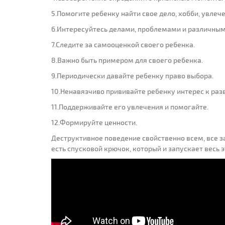
5.Помогите ребенку найти свое дело, хобби, увлече
6.Интересуйтесь делами, проблемами и различным
7.Следите за самооценкой своего ребенка.
8.Важно быть примером для своего ребенка.
9.Периодически давайте ребенку право выбора.
10.Ненавязчиво прививайте ребенку интерес к раз
11.Поддерживайте его увлечения и помогайте.
12.Формируйте ценности.
Деструктивное поведение свойственно всем, все з
есть спусковой крючок, который и запускает весь