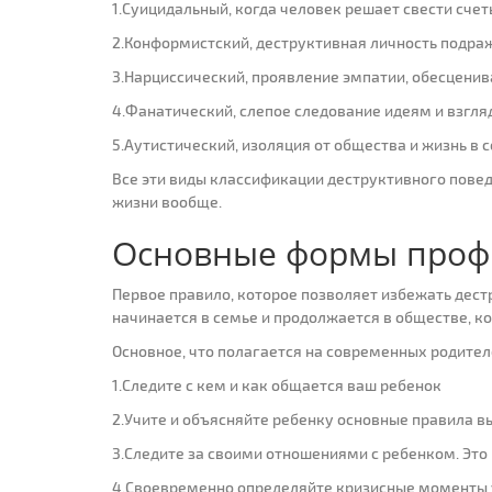
1.Суицидальный, когда человек решает свести счет
2.Конформистский, деструктивная личность подраж
3.Нарциссический, проявление эмпатии, обесцени
4.Фанатический, слепое следование идеям и взгл
5.Аутистический, изоляция от общества и жизнь в 
Все эти виды классификации деструктивного повед
жизни вообще.
Основные формы профи
Первое правило, которое позволяет избежать дест
начинается в семье и продолжается в обществе, к
Основное, что полагается на современных родителе
1.Следите с кем и как общается ваш ребенок
2.Учите и объясняйте ребенку основные правила в
3.Следите за своими отношениями с ребенком. Это
4.Своевременно определяйте кризисные моменты 