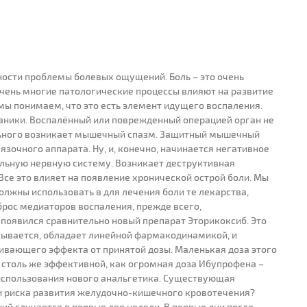
ости проблемы болевых ощущений. Боль – это очень
чень многие патологические процессы влияют на развитие
 мы понимаем, что это есть элемент идущего воспаления.
аники. Воспалённый или поврежденный операцией орган не
ольного возникает мышечный спазм. Защитный мышечный
язочного аппарата. Ну, и, конечно, начинается негативное
льную нервную систему. Возникает деструктивная
Все это влияет на появление хронической острой боли. Мы
олжны использовать в для лечения боли те лекарства,
брос медиаторов воспаления, прежде всего,
 появился сравнительно новый препарат Эторикоксиб. Это
асывается, обладает линейной фармакодинамикой, и
ивающего эффекта от принятой дозы. Маленькая доза этого
я столь же эффективной, как огромная доза Ибупрофена –
 использования нового анальгетика. Существующая
и риска развития желудочно-кишечного кровотечения?
й случается в первые две недели. В первые дни после