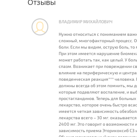
Отзывы
ВЛАДИМИР МИХАЙЛОВИЧ
Нужно относиться с пониманием важн
сложный, многофакторный процесс. О
боли. Если мы видим, острую боль, то
При этом имеется нарушение биомех
может работать так, как целый. У б
спазм. Возникает при повреждении св
влияние на периферическую и центра
поведенческая реакция*** человека. 
должны всегда об этом помнить, мы д
которые подавляют воспаление, и вы
простагландинов. Теперь для больных
лекарство, которое очень быстро вс
имеется четкая зависимость обезбол
лекарства всего – 30 мг. оказываетс
2400 мг. Это говорит о возможности
зависимость приема Эторикоксиб СЗ 
Обычно максимальный риск осложнени