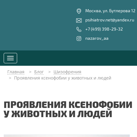
Москва, ул. Бутлерова 12
psihiatrov.net@yandex.ru
+7 (499) 398-29-32
nazarov_aa
Toggle
navigation
Главная
Блог
Шизофрения
Проявления ксенофобии у животных и людей
ПРОЯВЛЕНИЯ КСЕНОФОБИИ
У ЖИВОТНЫХ И ЛЮДЕЙ