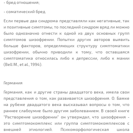
- бред отношения;
- соматический бред.
Если первые два синдрома представляли как негативные, так
и позитивные симптомы, то последний синдром вряд ли можно
было однозначно отнести к одной из двух основных групп
симптомов шизофрении. Попытки других авторов выявить
больше факторов, определяющих структуру симптоматики
шизофрении, обычно приводили к тому, что оставшаяся
симптоматика относилась либо к депрессии, либо к мании
(Bell M., et al., 1994).
Германия
Германия, как и другие страны двадцатого века, имела свои
представления о том, как развивается шизофрения. О. Бамке
на рубеже двадцатого века высказывал вопросы о том, что
раннее слабоумие было другим заболеванием. В своей книге
"Растворение шизофрении" он утверждал, что шизофрения -
это симптомокомплекс или группа симптомокомплексов с
внешней этиологией. Психоморфологическая школа