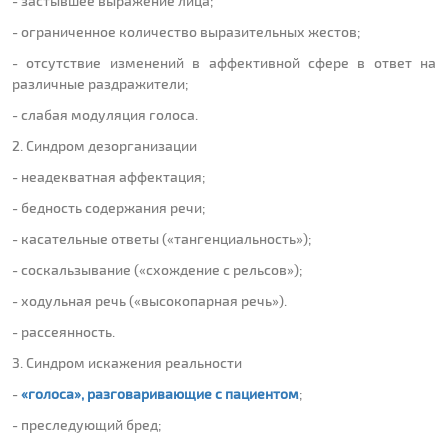
- застывшее выражение лица;
- ограниченное количество выразительных жестов;
- отсутствие изменений в аффективной сфере в ответ на
различные раздражители;
- слабая модуляция голоса.
2. Синдром дезорганизации
- неадекватная аффектация;
- бедность содержания речи;
- касательные ответы («тангенциальность»);
- соскальзывание («схождение с рельсов»);
- ходульная речь («высокопарная речь»).
- рассеянность.
3. Синдром искажения реальности
-
«голоса», разговаривающие с пациентом
;
- преследующий бред;