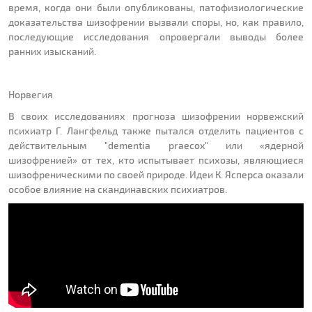
время, когда они были опубликованы, патофизиологические
доказательства шизофрении вызвали споры, но, как правило,
последующие исследования опровергали выводы более
ранних изысканий.
Норвегия
В своих исследованиях прогноза шизофрении норвежский
психиатр Г. Лангфельд также пытался отделить пациентов с
действительным "dementia praecox" или «ядерной
шизофренией» от тех, кто испытывает психозы, являющиеся
шизофреническими по своей природе. Идеи К. Ясперса оказали
особое влияние на скандинавских психиатров.