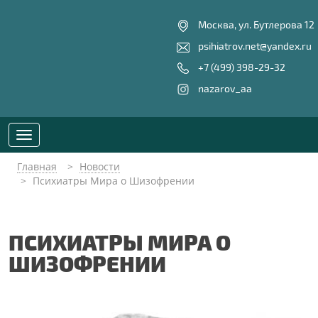
Москва, ул. Бутлерова 12
psihiatrov.net@yandex.ru
+7 (499) 398-29-32
nazarov_aa
Toggle
navigation
Главная
Новости
Психиатры Мира о Шизофрении
ПСИХИАТРЫ МИРА О
ШИЗОФРЕНИИ