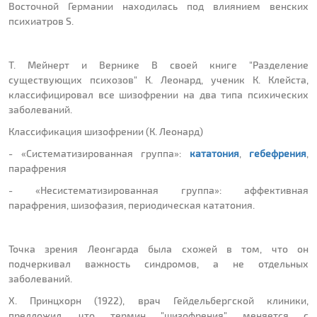
Восточной Германии находилась под влиянием венских
психиатров S.
T. Мейнерт и Вернике В своей книге "Разделение
существующих психозов" К. Леонард, ученик К. Клейста,
классифицировал все шизофрении на два типа психических
заболеваний.
Классификация шизофрении (К. Леонард)
- «Систематизированная группа»:
кататония
,
гебефрения
,
парафрения
- «Несистематизированная группа»: аффективная
парафрения, шизофазия, периодическая кататония.
Точка зрения Леонгарда была схожей в том, что он
подчеркивал важность синдромов, а не отдельных
заболеваний.
Х. Принцхорн (1922), врач Гейдельбергской клиники,
предложил, что термин "шизофрения" меняется с