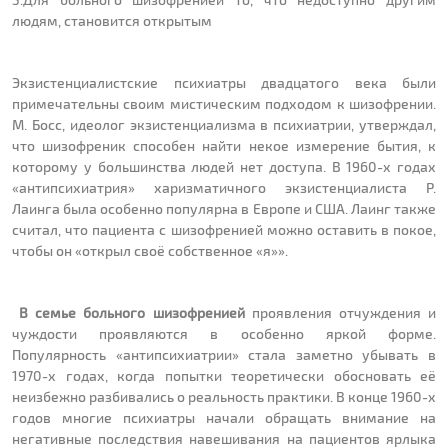
людям, становится открытым
Экзистенциалистские психиатры двадцатого века были
примечательны своим мистическим подходом к шизофрении.
М. Босс, идеолог экзистенциализма в психиатрии, утверждал,
что шизофреник способен найти некое измерение бытия, к
которому у большинства людей нет доступа. В 1960-х годах
«антипсихиатрия» харизматичного экзистенциалиста Р.
Лаинга была особенно популярна в Европе и США. Лаинг также
считал, что пациента с шизофренией можно оставить в покое,
чтобы он «открыл своё собственное «я»».
В семье больного шизофренией
проявления отчуждения и
чуждости проявляются в особенно яркой форме.
Популярность «антипсихиатрии» стала заметно убывать в
1970-х годах, когда попытки теоретически обосновать её
неизбежно разбивались о реальность практики. В конце 1960-х
годов многие психиатры начали обращать внимание на
негативные последствия навешивания на пациентов ярлыка