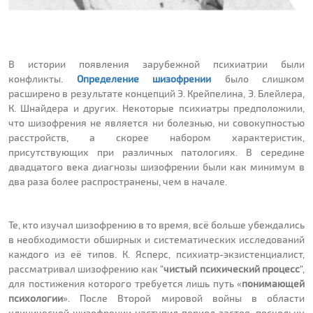
В истории появления зарубежной психиатрии были
конфликты.
Определение шизофрении
было слишком
расширено в результате концепций Э. Крейпелина, Э. Блейлера,
К. Шнайдера и других. Некоторые психиатры предположили,
что шизофрения не является ни болезнью, ни совокупностью
расстройств, а скорее набором характеристик,
присутствующих при различных патологиях. В середине
двадцатого века диагнозы шизофрении были как минимум в
два раза более распространены, чем в начале.
Те, кто изучал шизофрению в то время, всё больше убеждались
в необходимости обширных и систематических исследований
каждого из её типов. К. Ясперс, психиатр-экзистенциалист,
рассматривал шизофрению как "
чистый психический процесс
",
для постижения которого требуется лишь путь «
понимающей
психологии
». После Второй мировой войны в области
клинической шизофрении наступил период застоя, поскольку