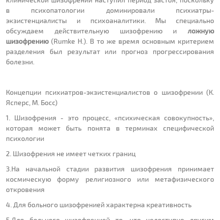
в психопатологии доминировали психиатры-
экзистенциалисты и психоаналитики. Мы специально
обсуждаем действительную шизофрению и
ложную
шизофрению
(Rumke H.). В то же время основным критерием
разделения был результат или прогноз прогрессирования
болезни.
Концепции психиатров-экзистенциалистов о шизофрении (К.
Ясперс, М. Босс)
1. Шизофрения - это процесс, «психическая совокупность»,
которая может быть понята в терминах специфической
психологии
2. Шизофрения не имеет четких границ
3.На начальной стадии развития шизофрения принимает
космическую форму религиозного или метафизического
откровения
4. Для больного шизофренией характерна креативность
5.Для больного шизофренией то, что недоступно другим