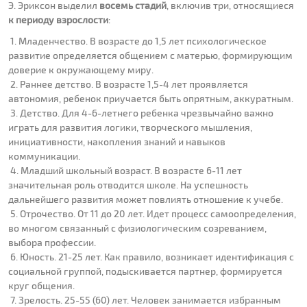
Э. Эриксон выделил
восемь стадий
, включив три, относящиеся
к периоду взрослости
:
1. Младенчество. В возрасте до 1,5 лет психологическое
развитие определяется общением с матерью, формирующим
доверие к окружающему миру.
2. Раннее детство. В возрасте 1,5-4 лет проявляется
автономия, ребенок приучается быть опрятным, аккуратным.
3. Детство. Для 4-6-летнего ребенка чрезвычайно важно
играть для развития логики, творческого мышления,
инициативности, накопления знаний и навыков
коммуникации.
4. Младший школьный возраст. В возрасте 6-11 лет
значительная роль отводится школе. На успешность
дальнейшего развития может повлиять отношение к учебе.
5. Отрочество. От 11 до 20 лет. Идет процесс самоопределения,
во многом связанный с физиологическим созреванием,
выбора профессии.
6. Юность. 21-25 лет. Как правило, возникает идентификация с
социальной группой, подыскивается партнер, формируется
круг общения.
7. Зрелость. 25-55 (60) лет. Человек занимается избранным